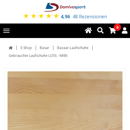
★
★
★
★
★
4,96
48 Rezensionen
0
Toggle
navigation
E-Shop
Basar
Bazaar-Laufschuhe
Gebrauchte Laufschuhe LOSS - NNN