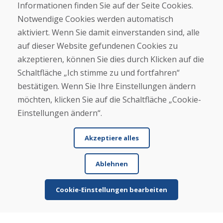
Informationen finden Sie auf der Seite Cookies.
Helpline
Notwendige Cookies werden automatisch
+421 919 282 306
aktiviert. Wenn Sie damit einverstanden sind, alle
info@domivosport.at
auf dieser Website gefundenen Cookies zu
akzeptieren, können Sie dies durch Klicken auf die
Über uns
Schaltfläche „Ich stimme zu und fortfahren“
Blog
bestätigen. Wenn Sie Ihre Einstellungen ändern
Über uns
Geschäft
möchten, klicken Sie auf die Schaltfläche „Cookie-
Kontakt
Einstellungen ändern“.
Kaufen
Akzeptiere alles
E-Shop
Geschäftsbedingungen
Ablehnen
Transport
Zahlung
Beschwerde
Cookie-Einstellungen bearbeiten
Rückgabe und Umtausch von Waren
Schutz personenbezogener Daten
Cookies