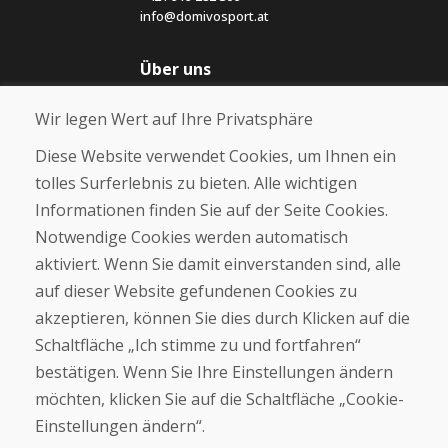
info@domivosport.at
Über uns
Blog
Wir legen Wert auf Ihre Privatsphäre
Über uns
Geschäft
Diese Website verwendet Cookies, um Ihnen ein
Kontakt
tolles Surferlebnis zu bieten. Alle wichtigen
Informationen finden Sie auf der Seite Cookies.
Kaufen
Notwendige Cookies werden automatisch
E-Shop
Geschäftsbedingungen
aktiviert. Wenn Sie damit einverstanden sind, alle
Transport
auf dieser Website gefundenen Cookies zu
Zahlung
akzeptieren, können Sie dies durch Klicken auf die
Beschwerde
Rückgabe und Umtausch von Waren
Schaltfläche „Ich stimme zu und fortfahren“
Schutz personenbezogener Daten
bestätigen. Wenn Sie Ihre Einstellungen ändern
Cookies
möchten, klicken Sie auf die Schaltfläche „Cookie-
Einstellungen ändern“.