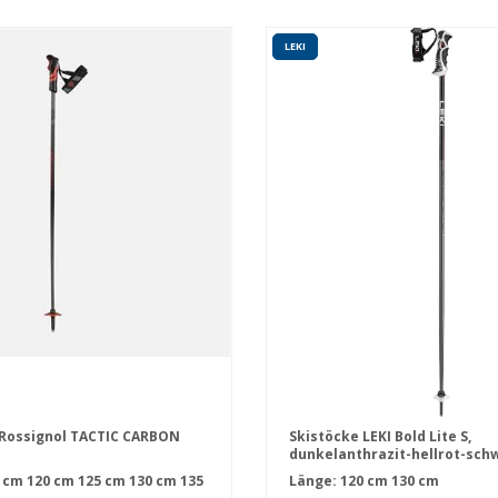
LEKI
 Rossignol TACTIC CARBON
Skistöcke LEKI Bold Lite S,
dunkelanthrazit-hellrot-sch
 cm
120 cm
125 cm
130 cm
135
Länge:
120 cm
130 cm