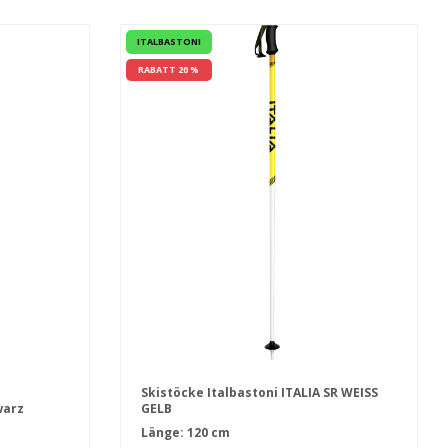
ITALBASTONI
RABATT 20 %
Skistöcke Italbastoni ITALIA SR WEISS
warz
GELB
Länge: 120 cm