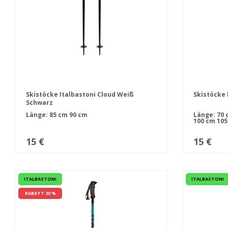
Skistöcke Italbastoni Cloud Weiß
Skistöcke 
Schwarz
Länge:
85 cm
90 cm
Länge:
70 
100 cm
105
15 €
15 €
ITALBASTONI
ITALBASTONI
RABATT 20 %