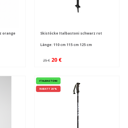
rz orange
Skistöcke Italbastoni schwarz rot
Länge:
110 cm
115 cm
125 cm
20 €
25 €
ITALBASTONI
RABATT 20 %