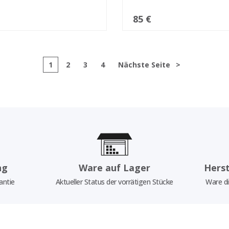
85 €
1
2
3
4
Nächste Seite
>
ng
Ware auf Lager
Herst
antie
Aktueller Status der vorrätigen Stücke
Ware di