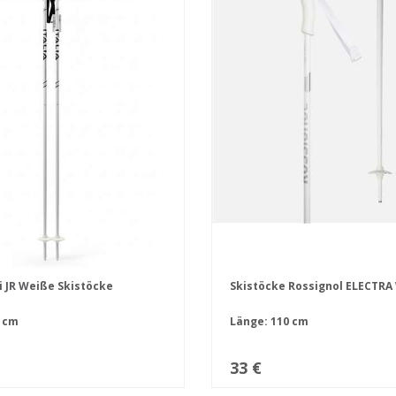
i JR Weiße Skistöcke
Skistöcke Rossignol ELECTRA
 cm
Länge: 110 cm
33 €