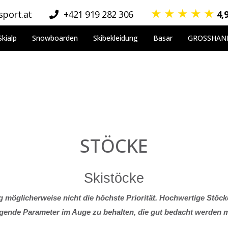
★
★
★
★
★
port.at
+421 919 282 306
4,
Skialp
Snowboarden
Skibekleidung
Basar
GROSSHAN
STÖCKE
Skistöcke
g möglicherweise nicht die höchste Priorität. Hochwertige Stöck
legende Parameter im Auge zu behalten, die gut bedacht werden 