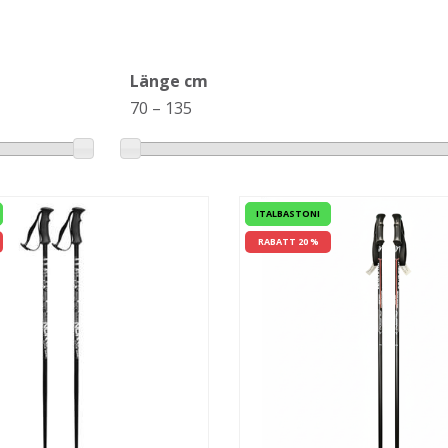
Länge cm
70
–
135
ITALBASTONI
RABATT 20 %