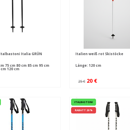
Italbastoni Italia GRÜN
Italien weiß rot Skistöcke
cm
75 cm
80 cm
85 cm
95 cm
Länge: 120 cm
 cm
120 cm
20 €
25 €
ITALBASTONI
RABATT 20 %