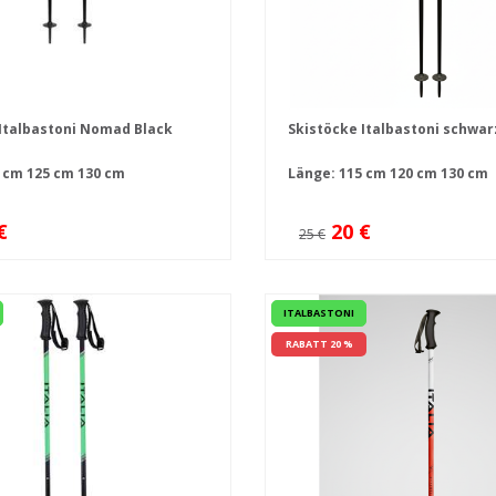
Italbastoni Nomad Black
Skistöcke Italbastoni schwa
 cm
125 cm
130 cm
Länge:
115 cm
120 cm
130 cm
€
20 €
25 €
ITALBASTONI
RABATT 20 %