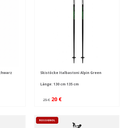
schwarz
Skistöcke Italbastoni Alpin Green
Länge:
130 cm
135 cm
20 €
25 €
ROSSIGNOL