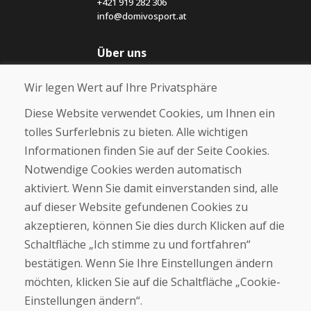
+421 919 282 306
info@domivosport.at
Über uns
Blog
Wir legen Wert auf Ihre Privatsphäre
Über uns
Geschäft
Diese Website verwendet Cookies, um Ihnen ein
Kontakt
tolles Surferlebnis zu bieten. Alle wichtigen
Informationen finden Sie auf der Seite Cookies.
Kaufen
Notwendige Cookies werden automatisch
E-Shop
Geschäftsbedingungen
aktiviert. Wenn Sie damit einverstanden sind, alle
Transport
auf dieser Website gefundenen Cookies zu
Zahlung
akzeptieren, können Sie dies durch Klicken auf die
Beschwerde
Rückgabe und Umtausch von Waren
Schaltfläche „Ich stimme zu und fortfahren“
Schutz personenbezogener Daten
bestätigen. Wenn Sie Ihre Einstellungen ändern
Cookies
möchten, klicken Sie auf die Schaltfläche „Cookie-
Einstellungen ändern“.