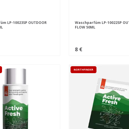
füm LP-10023SP OUTDOOR
Waschparfüm LP-10022SP O
ML
FLOW 50ML
8 €
NORTHFINDER