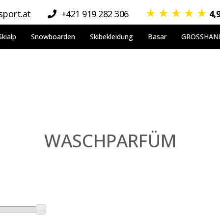
★
★
★
★
★
port.at
+421 919 282 306
4,
Skialp
Snowboarden
Skibekleidung
Basar
GROSSHAN
WASCHPARFÜM