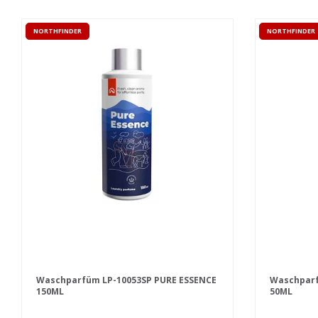
NORTHFINDER
NORTHFINDER
Waschparfüm LP-10053SP PURE ESSENCE
Waschparf
150ML
50ML