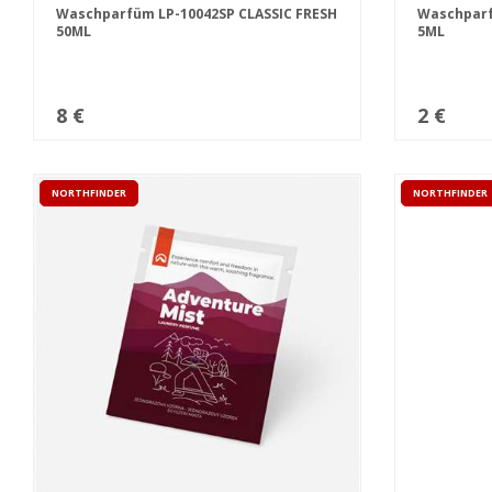
Waschparfüm LP-10042SP CLASSIC FRESH
Waschparf
50ML
5ML
8 €
2 €
NORTHFINDER
NORTHFINDER