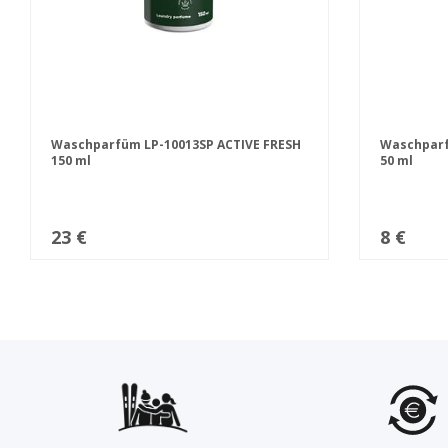
Waschparfüm LP-10013SP ACTIVE FRESH
Waschparf
150 ml
50 ml
23 €
8 €