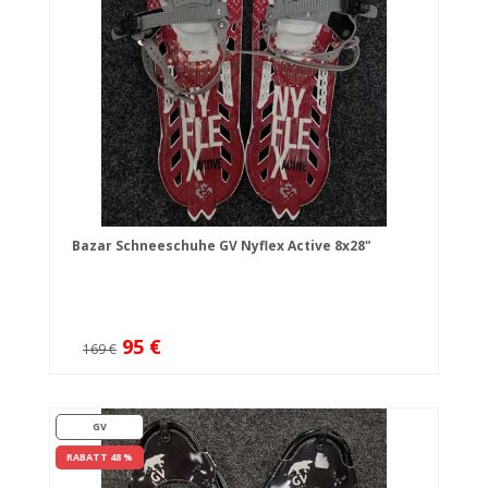
Bazar Schneeschuhe GV Nyflex Active 8x28"
95 €
169 €
GV
RABATT 48 %