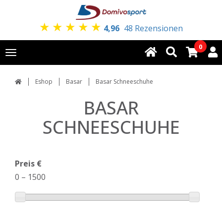
★
★
★
★
★
4,96
48 Rezensionen
0
Toggle
navigation
Eshop
Basar
Basar Schneeschuhe
BASAR
SCHNEESCHUHE
Preis €
0
–
1500