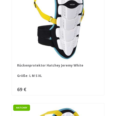
Rückenprotektor Hatchey Jeremy White
Größe:
L
M
S
XL
69 €
HATCHEY