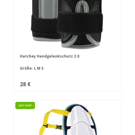
Hatchey Handgelenkschutz 2.0
Größe:
L
M
S
28 €
HATCHEY