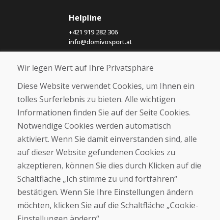
Helpline
+421 919 282 306
info@domivosport.at
Wir legen Wert auf Ihre Privatsphäre
Über uns
Blog
Diese Website verwendet Cookies, um Ihnen ein
Über uns
tolles Surferlebnis zu bieten. Alle wichtigen
Geschäft
Informationen finden Sie auf der Seite Cookies.
Kontakt
Notwendige Cookies werden automatisch
Kaufen
aktiviert. Wenn Sie damit einverstanden sind, alle
auf dieser Website gefundenen Cookies zu
E-Shop
Geschäftsbedingungen
akzeptieren, können Sie dies durch Klicken auf die
Transport
Schaltfläche „Ich stimme zu und fortfahren“
Zahlung
bestätigen. Wenn Sie Ihre Einstellungen ändern
Beschwerde
Rückgabe und Umtausch von Waren
möchten, klicken Sie auf die Schaltfläche „Cookie-
Schutz personenbezogener Daten
Einstellungen ändern“.