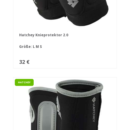
Hatchey Knieprotektor 2.0
Größe:
L
M
S
32 €
HATCHEY