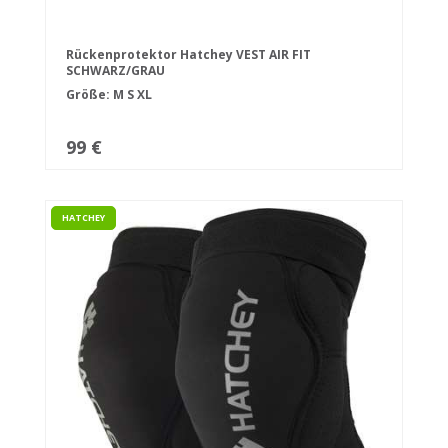
Rückenprotektor Hatchey VEST AIR FIT
SCHWARZ/GRAU
Größe:
M
S
XL
99 €
HATCHEY