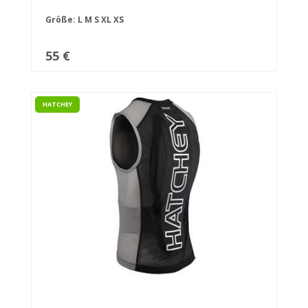
Größe:
L
M
S
XL
XS
55 €
HATCHEY