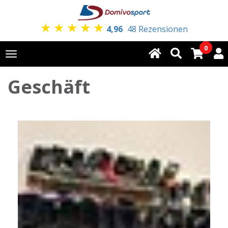
★
★
★
★
★
4,96
48 Rezensionen
0
Toggle
navigation
Geschäft