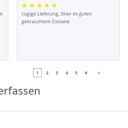
★
★
★
★
★
ht
zügige Lieferung, Skier im guten
gebrauchtem Zustand.
1
2
3
4
5
6
>
erfassen