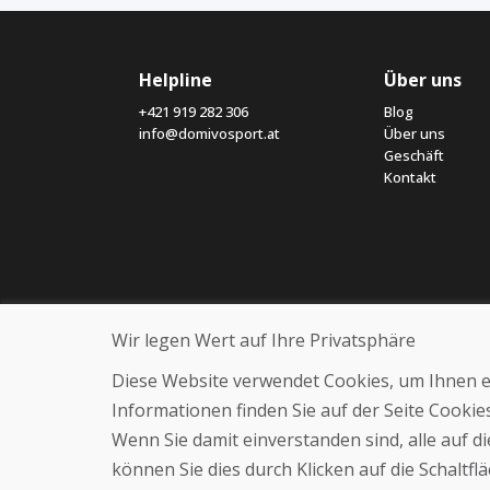
Helpline
Über uns
+421 919 282 306
Blog
info@domivosport.at
Über uns
Geschäft
Kontakt
Wir legen Wert auf Ihre Privatsphäre
Diese Website verwendet Cookies, um Ihnen ein
Informationen finden Sie auf der Seite Cooki
Wenn Sie damit einverstanden sind, alle auf 
können Sie dies durch Klicken auf die Schaltf