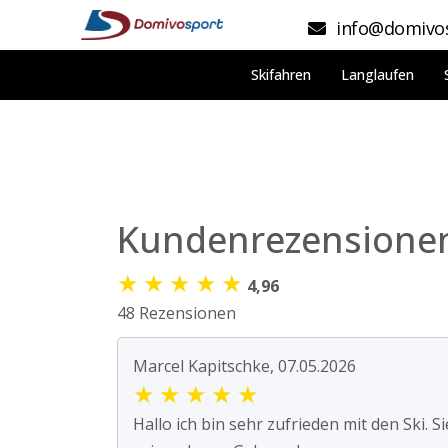
info@domivos
Skifahren
Langlaufen
Kundenrezensione
★
★
★
★
★
4,96
48 Rezensionen
Marcel Kapitschke, 07.05.2026
★
★
★
★
★
Hallo ich bin sehr zufrieden mit den Ski. Si