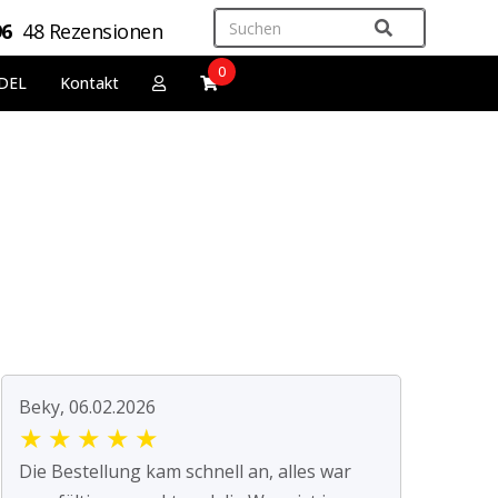
96
48 Rezensionen
0
DEL
Kontakt
Beky, 06.02.2026
★
★
★
★
★
Die Bestellung kam schnell an, alles war