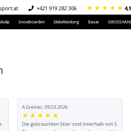
★
★
★
★
★
port.at
+421 919 282 306
4,
Skialp
Snowboarden
Skibekleidung
Basar
GROSSHAN
n
A.Greiner, 09.03.2026
★
★
★
★
★
e
Die gebrauchten Skier sind innerhalb von 5