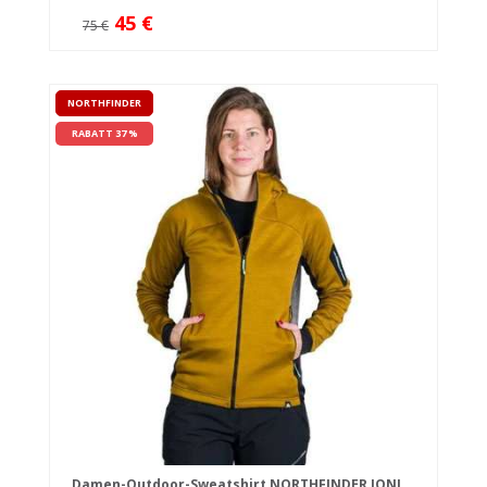
45 €
75 €
NORTHFINDER
RABATT 37 %
Damen-Outdoor-Sweatshirt NORTHFINDER JONI,