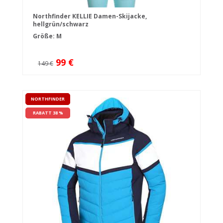
Northfinder KELLIE Damen-Skijacke,
hellgrün/schwarz
Größe: M
99 €
149 €
NORTHFINDER
RABATT 38 %