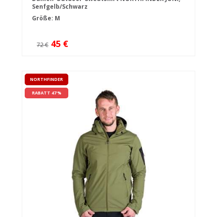
Senfgelb/Schwarz
Größe: M
45 €
72 €
NORTHFINDER
RABATT 47 %