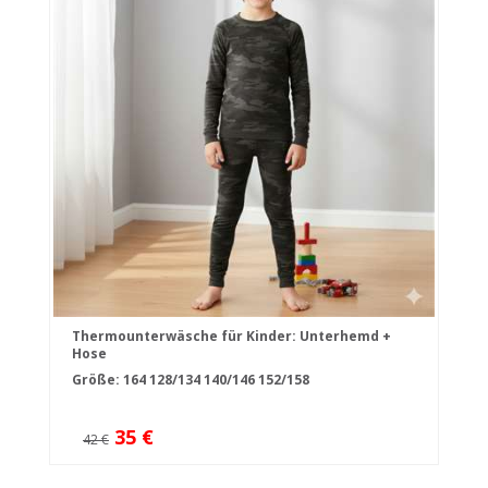
Thermounterwäsche für Kinder: Unterhemd +
Hose
Größe:
164
128/134
140/146
152/158
35 €
42 €