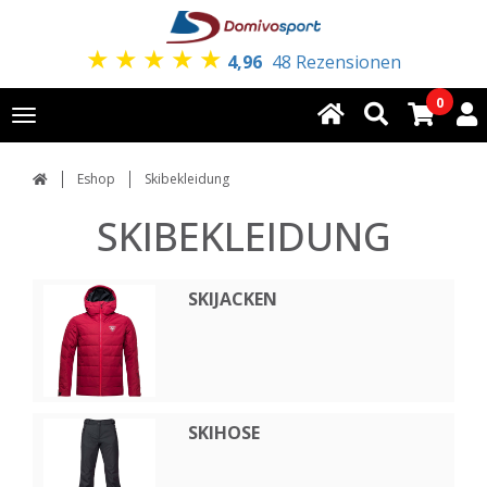
★
★
★
★
★
4,96
48 Rezensionen
0
Toggle
navigation
Eshop
Skibekleidung
SKIBEKLEIDUNG
SKIJACKEN
SKIHOSE