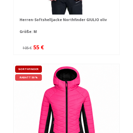
Herren-Softshelljacke Northfinder GIULIO oliv
Größe: M
55 €
105 €
NORTHFINDER
RABATT 50 %