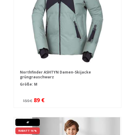
Northfinder ASHTYN Damen-Skijacke
grüngrauschwarz
Größe: M
89 €
159 €
4F
RABATT 16 %