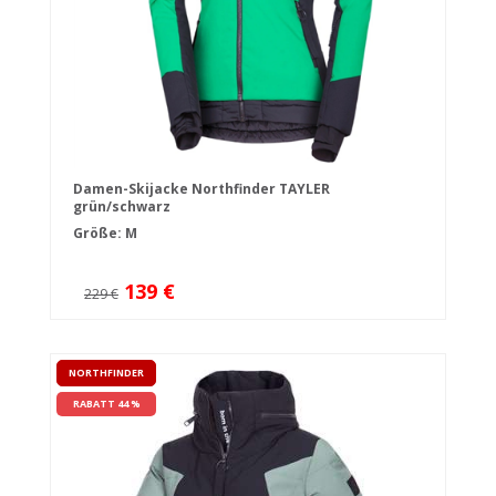
Damen-Skijacke Northfinder TAYLER
grün/schwarz
Größe: M
139 €
229 €
NORTHFINDER
RABATT 44 %