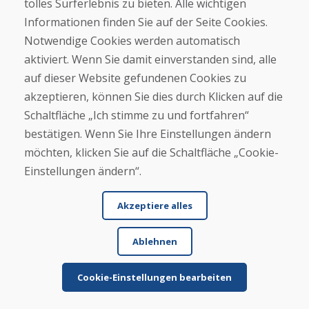
tolles Surferlebnis zu bieten. Alle wichtigen
Mehr lesen ...
Informationen finden Sie auf der Seite Cookies.
Notwendige Cookies werden automatisch
SK Oker, 08.01.2026
aktiviert. Wenn Sie damit einverstanden sind, alle
★
★
★
★
★
auf dieser Website gefundenen Cookies zu
Ware wurde gut verpackt und kam zeitnah, der
akzeptieren, können Sie dies durch Klicken auf die
Zustand war wie beschrieben
Schaltfläche „Ich stimme zu und fortfahren“
bestätigen. Wenn Sie Ihre Einstellungen ändern
möchten, klicken Sie auf die Schaltfläche „Cookie-
Einstellungen ändern“.
Akzeptiere alles
Jürgen Reinhard , 17.12.2025
Ablehnen
★
★
★
★
★
Wir haben ein paar gebrauchte Ski bestellt und
Cookie-Einstellungen bearbeiten
innerhalb von 4 Werktagen erhalten. Sie Ski sind
ge...