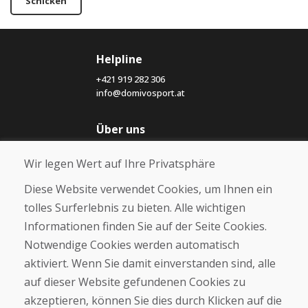
Schicken
Helpline
+421 919 282 306
info@domivosport.at
Über uns
Blog
Wir legen Wert auf Ihre Privatsphäre
Über uns
Geschäft
Diese Website verwendet Cookies, um Ihnen ein
Kontakt
tolles Surferlebnis zu bieten. Alle wichtigen
Informationen finden Sie auf der Seite Cookies.
Kaufen
Notwendige Cookies werden automatisch
E-Shop
Geschäftsbedingungen
aktiviert. Wenn Sie damit einverstanden sind, alle
Transport
auf dieser Website gefundenen Cookies zu
Zahlung
akzeptieren, können Sie dies durch Klicken auf die
Beschwerde