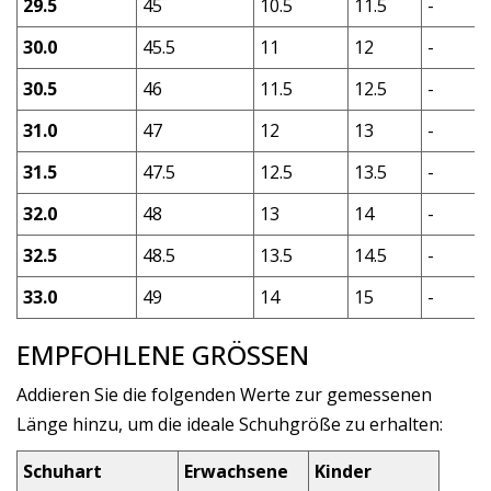
29.5
45
10.5
11.5
-
30.0
45.5
11
12
-
30.5
46
11.5
12.5
-
31.0
47
12
13
-
31.5
47.5
12.5
13.5
-
32.0
48
13
14
-
32.5
48.5
13.5
14.5
-
33.0
49
14
15
-
EMPFOHLENE GRÖSSEN
Addieren Sie die folgenden Werte zur gemessenen
Länge hinzu, um die ideale Schuhgröße zu erhalten:
Schuhart
Erwachsene
Kinder