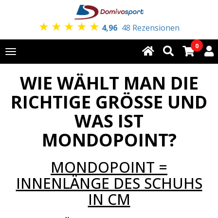
★
★
★
★
★
4,96
48 Rezensionen
0
Toggle
navigation
WIE WÄHLT MAN DIE
RICHTIGE GRÖSSE UND
WAS IST
MONDOPOINT?
MONDOPOINT =
INNENLÄNGE DES SCHUHS
IN CM