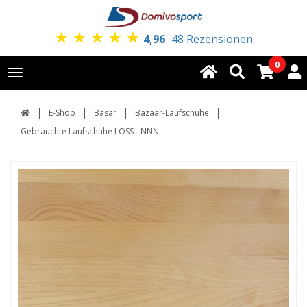
★
★
★
★
★
4,96
48 Rezensionen
0
Toggle
navigation
E-Shop
Basar
Bazaar-Laufschuhe
Gebrauchte Laufschuhe LOSS - NNN