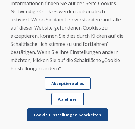
Informationen finden Sie auf der Seite Cookies.
Helpline
Notwendige Cookies werden automatisch
+421 919 282 306
aktiviert. Wenn Sie damit einverstanden sind, alle
info@domivosport.at
auf dieser Website gefundenen Cookies zu
akzeptieren, können Sie dies durch Klicken auf die
Über uns
Schaltfläche „Ich stimme zu und fortfahren“
Blog
bestätigen. Wenn Sie Ihre Einstellungen ändern
Über uns
Geschäft
möchten, klicken Sie auf die Schaltfläche „Cookie-
Kontakt
Einstellungen ändern“.
Kaufen
Akzeptiere alles
E-Shop
Geschäftsbedingungen
Ablehnen
Transport
Zahlung
Beschwerde
Cookie-Einstellungen bearbeiten
Rückgabe und Umtausch von Waren
Schutz personenbezogener Daten
Cookies