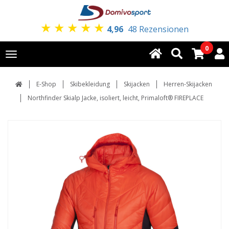
★
★
★
★
★
4,96
48 Rezensionen
0
Toggle
navigation
E-Shop
Skibekleidung
Skijacken
Herren-Skijacken
Northfinder Skialp Jacke, isoliert, leicht, Primaloft® FIREPLACE