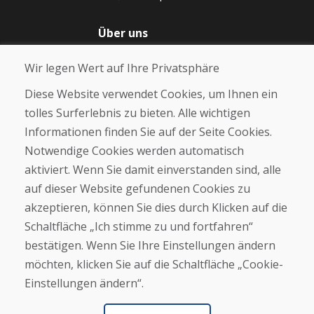
Über uns
Blog
Wir legen Wert auf Ihre Privatsphäre
Über uns
Geschäft
Diese Website verwendet Cookies, um Ihnen ein
Kontakt
tolles Surferlebnis zu bieten. Alle wichtigen
Informationen finden Sie auf der Seite Cookies.
Kaufen
Notwendige Cookies werden automatisch
E-Shop
Geschäftsbedingungen
aktiviert. Wenn Sie damit einverstanden sind, alle
Transport
auf dieser Website gefundenen Cookies zu
Zahlung
akzeptieren, können Sie dies durch Klicken auf die
Beschwerde
Rückgabe und Umtausch von Waren
Schaltfläche „Ich stimme zu und fortfahren“
Schutz personenbezogener Daten
bestätigen. Wenn Sie Ihre Einstellungen ändern
Cookies
möchten, klicken Sie auf die Schaltfläche „Cookie-
Einstellungen ändern“.