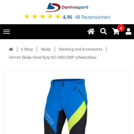
★
★
★
★
★
4,96
48 Rezensionen
0
Toggle
navigation
E-Shop
Skialp
Kleidung und Accessoires
Herren Skialp Hose Rysy NO-36612SKP schwarzblau