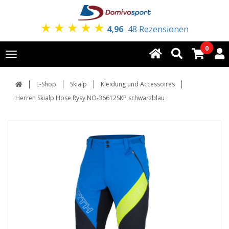
★
★
★
★
★
4,96
48 Rezensionen
0
Toggle
navigation
E-Shop
Skialp
Kleidung und Accessoires
Herren Skialp Hose Rysy NO-36612SKP schwarzblau