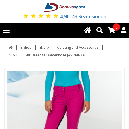
★
★
★
★
★
4,96
48 Rezensionen
0
Toggle
navigation
E-Shop
Skialp
Kleidung und Accessoires
NO-46611SKP 366rose Damenhose JAVORINKA