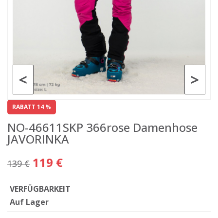
<
>
RABATT 14 %
NO-46611SKP 366rose Damenhose
JAVORINKA
119 €
139 €
VERFÜGBARKEIT
Auf Lager