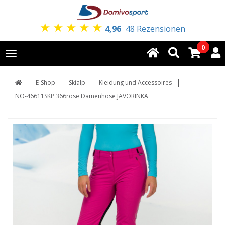
★
★
★
★
★
4,96
48 Rezensionen
0
Toggle
navigation
E-Shop
Skialp
Kleidung und Accessoires
NO-46611SKP 366rose Damenhose JAVORINKA