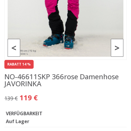
<
>
RABATT 14 %
NO-46611SKP 366rose Damenhose
JAVORINKA
119 €
139 €
VERFÜGBARKEIT
Auf Lager