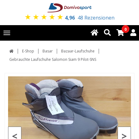
★
★
★
★
★
4,96
48 Rezensionen
0
Toggle
navigation
E-Shop
Basar
Bazaar-Laufschuhe
Gebrauchte Laufschuhe Salomon Siam 9 Pilot-SNS
<
>