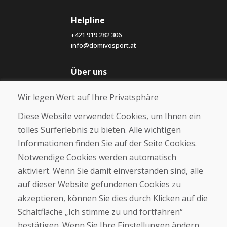
Helpline
+421 919 282 306
info@domivosport.at
Über uns
Blog
Wir legen Wert auf Ihre Privatsphäre
Über uns
Geschäft
Diese Website verwendet Cookies, um Ihnen ein
Kontakt
tolles Surferlebnis zu bieten. Alle wichtigen
Informationen finden Sie auf der Seite Cookies.
Kaufen
Notwendige Cookies werden automatisch
E-Shop
Geschäftsbedingungen
aktiviert. Wenn Sie damit einverstanden sind, alle
Transport
auf dieser Website gefundenen Cookies zu
Zahlung
akzeptieren, können Sie dies durch Klicken auf die
Beschwerde
Rückgabe und Umtausch von Waren
Schaltfläche „Ich stimme zu und fortfahren“
Schutz personenbezogener Daten
bestätigen. Wenn Sie Ihre Einstellungen ändern