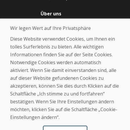
Über uns
Blog
Wir legen Wert auf Ihre Privatsphäre
Über uns
Geschäft
Diese Website verwendet Cookies, um Ihnen ein
Kontakt
tolles Surferlebnis zu bieten. Alle wichtigen
Informationen finden Sie auf der Seite Cookies.
Kaufen
Notwendige Cookies werden automatisch
E-Shop
Geschäftsbedingungen
aktiviert. Wenn Sie damit einverstanden sind, alle
Transport
auf dieser Website gefundenen Cookies zu
Zahlung
akzeptieren, können Sie dies durch Klicken auf die
Beschwerde
Rückgabe und Umtausch von Waren
Schaltfläche „Ich stimme zu und fortfahren“
Schutz personenbezogener Daten
bestätigen. Wenn Sie Ihre Einstellungen ändern
Cookies
möchten, klicken Sie auf die Schaltfläche „Cookie-
Einstellungen ändern“.