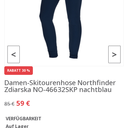
<
>
RABATT 30 %
Damen-Skitourenhose Northfinder
Zdiarska NO-46632SKP nachtblau
59 €
85 €
VERFÜGBARKEIT
Auf Lager