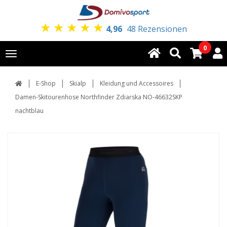
★
★
★
★
★
4,96
48 Rezensionen
0
Toggle
navigation
E-Shop
Skialp
Kleidung und Accessoires
Damen-Skitourenhose Northfinder Zdiarska NO-46632SKP
nachtblau