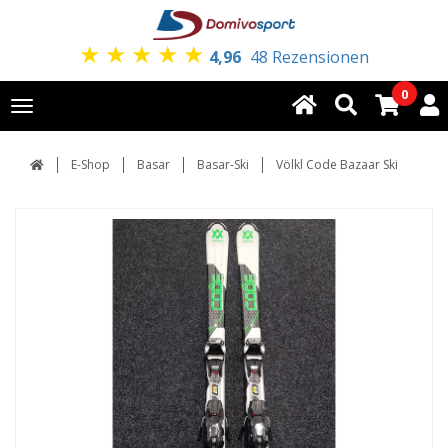
★
★
★
★
★
4,96
48 Rezensionen
0
Toggle
navigation
E-Shop
Basar
Basar-Ski
Völkl Code Bazaar Ski