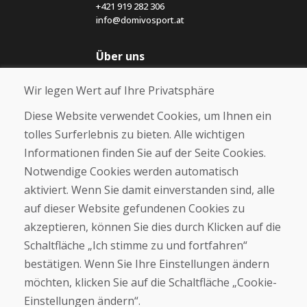
+421 919 282 306
info@domivosport.at
Über uns
Blog
Wir legen Wert auf Ihre Privatsphäre
Über uns
Geschäft
Diese Website verwendet Cookies, um Ihnen ein
Kontakt
tolles Surferlebnis zu bieten. Alle wichtigen
Informationen finden Sie auf der Seite Cookies.
Kaufen
Notwendige Cookies werden automatisch
E-Shop
Geschäftsbedingungen
aktiviert. Wenn Sie damit einverstanden sind, alle
Transport
auf dieser Website gefundenen Cookies zu
Zahlung
akzeptieren, können Sie dies durch Klicken auf die
Beschwerde
Rückgabe und Umtausch von Waren
Schaltfläche „Ich stimme zu und fortfahren“
Schutz personenbezogener Daten
bestätigen. Wenn Sie Ihre Einstellungen ändern
Cookies
möchten, klicken Sie auf die Schaltfläche „Cookie-
Einstellungen ändern“.