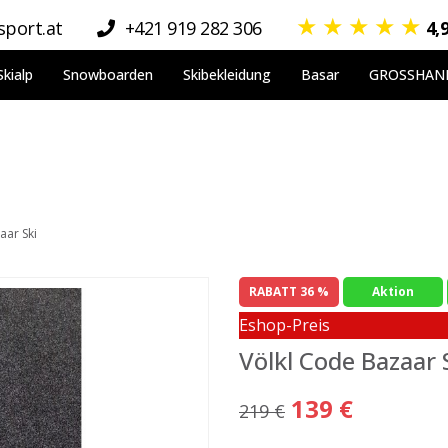
★
★
★
★
★
port.at
+421 919 282 306
4,
Skialp
Snowboarden
Skibekleidung
Basar
GROSSHAN
aar Ski
RABATT 36 %
Aktion
Eshop-Preis
Völkl Code Bazaar 
139 €
219 €