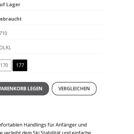
uf Lager
ebraucht
710
OLKL
170
177
WARENKORB LEGEN
VERGLEICHEN
mfortablen Handlings für Anfänger und
 verleiht dem Ski Stabilität und einfache