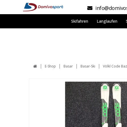
info@domivos
Skifahren
Langlaufen
E-Shop
Basar
Basar-Ski
Völkl Code Baz