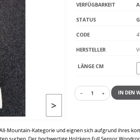
VERFÜGBARKEIT
A
STATUS
G
CODE
4
HERSTELLER
V
LÄNGE CM
IN DEN 
1
>
All-Mountain-Kategorie und eignen sich aufgrund ihres ko
isten suchen. Der hochwertige Holzkern Full Sensor Woodcore