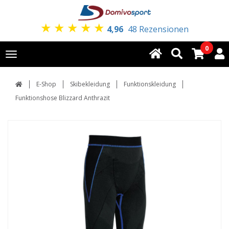
★
★
★
★
★
4,96
48 Rezensionen
0
Toggle
navigation
E-Shop
Skibekleidung
Funktionskleidung
Funktionshose Blizzard Anthrazit