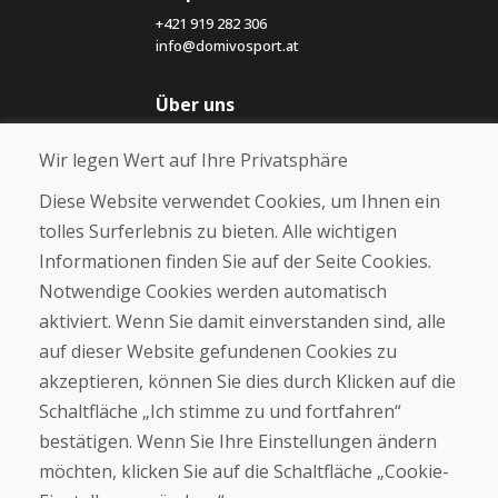
+421 919 282 306
info@domivosport.at
Über uns
Blog
Wir legen Wert auf Ihre Privatsphäre
Über uns
Geschäft
Diese Website verwendet Cookies, um Ihnen ein
Kontakt
tolles Surferlebnis zu bieten. Alle wichtigen
Informationen finden Sie auf der Seite Cookies.
Kaufen
Notwendige Cookies werden automatisch
E-Shop
Geschäftsbedingungen
aktiviert. Wenn Sie damit einverstanden sind, alle
Transport
auf dieser Website gefundenen Cookies zu
Zahlung
akzeptieren, können Sie dies durch Klicken auf die
Beschwerde
Rückgabe und Umtausch von Waren
Schaltfläche „Ich stimme zu und fortfahren“
Schutz personenbezogener Daten
bestätigen. Wenn Sie Ihre Einstellungen ändern
Cookies
möchten, klicken Sie auf die Schaltfläche „Cookie-