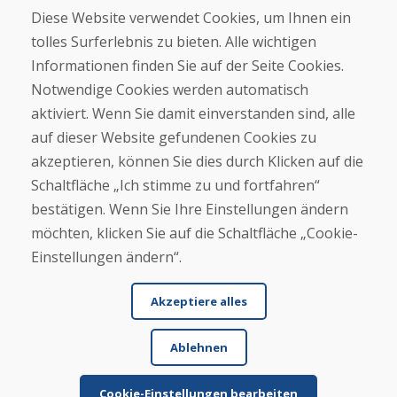
Geschäft
Diese Website verwendet Cookies, um Ihnen ein
Kontakt
tolles Surferlebnis zu bieten. Alle wichtigen
Informationen finden Sie auf der Seite Cookies.
Kaufen
Notwendige Cookies werden automatisch
E-Shop
Geschäftsbedingungen
aktiviert. Wenn Sie damit einverstanden sind, alle
Transport
auf dieser Website gefundenen Cookies zu
Zahlung
akzeptieren, können Sie dies durch Klicken auf die
Beschwerde
Rückgabe und Umtausch von Waren
Schaltfläche „Ich stimme zu und fortfahren“
Schutz personenbezogener Daten
bestätigen. Wenn Sie Ihre Einstellungen ändern
Cookies
möchten, klicken Sie auf die Schaltfläche „Cookie-
Einstellungen ändern“.
Akzeptiere alles
Ablehnen
© DOMIVOSPORT 2026, Alle Rechte vorbehalten
DUFEKSOFT
-
Website-Erstellung
,
Erstellung von E-Shops
Cookie-Einstellungen bearbeiten