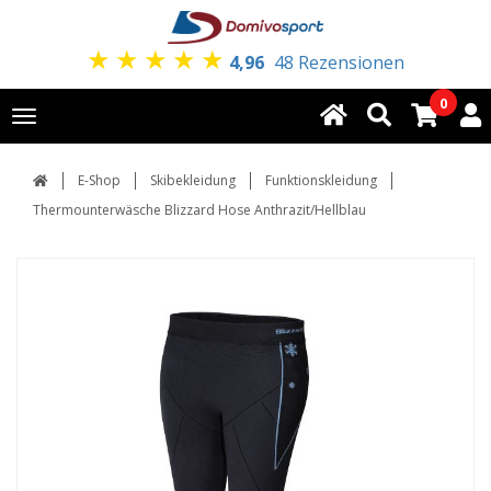
★
★
★
★
★
4,96
48 Rezensionen
0
Toggle
navigation
E-Shop
Skibekleidung
Funktionskleidung
Thermounterwäsche Blizzard Hose Anthrazit/Hellblau