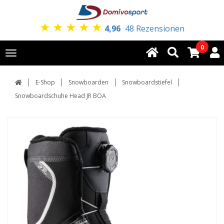
★
★
★
★
★
4,96
48 Rezensionen
0
Toggle
navigation
E-Shop
Snowboarden
Snowboardstiefel
Snowboardschuhe Head JR BOA