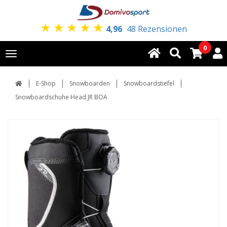
★
★
★
★
★
4,96
48 Rezensionen
0
Toggle
navigation
E-Shop
Snowboarden
Snowboardstiefel
Snowboardschuhe Head JR BOA