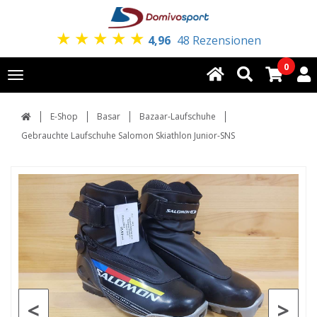
★
★
★
★
★
4,96
48 Rezensionen
0
Toggle
navigation
E-Shop
Basar
Bazaar-Laufschuhe
Gebrauchte Laufschuhe Salomon Skiathlon Junior-SNS
<
>