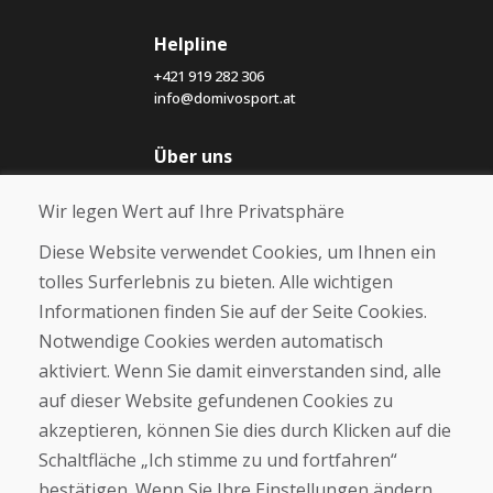
Helpline
+421 919 282 306
info@domivosport.at
Über uns
Blog
Wir legen Wert auf Ihre Privatsphäre
Über uns
Geschäft
Diese Website verwendet Cookies, um Ihnen ein
Kontakt
tolles Surferlebnis zu bieten. Alle wichtigen
Informationen finden Sie auf der Seite Cookies.
Kaufen
Notwendige Cookies werden automatisch
E-Shop
Geschäftsbedingungen
aktiviert. Wenn Sie damit einverstanden sind, alle
Transport
auf dieser Website gefundenen Cookies zu
Zahlung
akzeptieren, können Sie dies durch Klicken auf die
Beschwerde
Rückgabe und Umtausch von Waren
Schaltfläche „Ich stimme zu und fortfahren“
Schutz personenbezogener Daten
bestätigen. Wenn Sie Ihre Einstellungen ändern