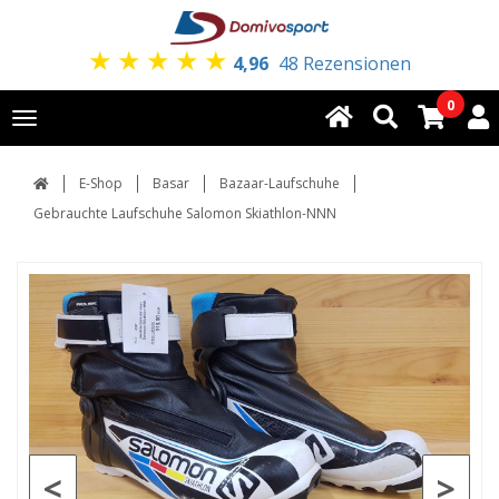
★
★
★
★
★
4,96
48 Rezensionen
0
Toggle
navigation
E-Shop
Basar
Bazaar-Laufschuhe
Gebrauchte Laufschuhe Salomon Skiathlon-NNN
<
>