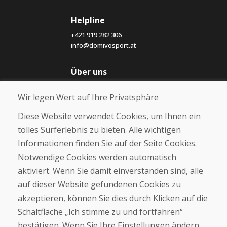
Helpline
+421 919 282 306
info@domivosport.at
Über uns
Blog
Wir legen Wert auf Ihre Privatsphäre
Über uns
Geschäft
Diese Website verwendet Cookies, um Ihnen ein
Kontakt
tolles Surferlebnis zu bieten. Alle wichtigen
Informationen finden Sie auf der Seite Cookies.
Kaufen
Notwendige Cookies werden automatisch
E-Shop
Geschäftsbedingungen
aktiviert. Wenn Sie damit einverstanden sind, alle
Transport
auf dieser Website gefundenen Cookies zu
Zahlung
akzeptieren, können Sie dies durch Klicken auf die
Beschwerde
Rückgabe und Umtausch von Waren
Schaltfläche „Ich stimme zu und fortfahren“
Schutz personenbezogener Daten
bestätigen. Wenn Sie Ihre Einstellungen ändern