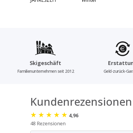
JAHRESZEIT
Winter
Skigeschäft
Erstattu
Familienunternehmen seit 2012
Geld-zurück-Gar
Kundenrezensionen
★
★
★
★
★
4,96
48 Rezensionen