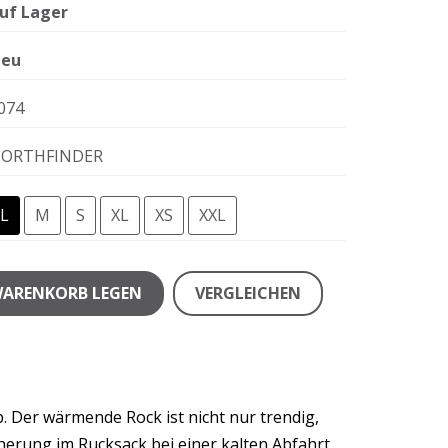
uf Lager
eu
074
ORTHFINDER
L
M
S
XL
XS
XXL
WARENKORB LEGEN
VERGLEICHEN
 Der wärmende Rock ist nicht nur trendig,
herung im Rucksack bei einer kalten Abfahrt