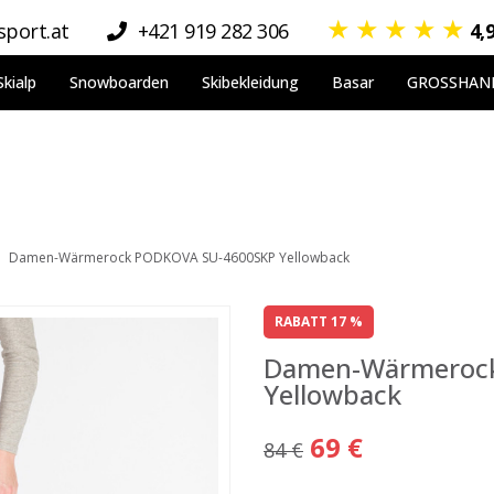
★
★
★
★
★
port.at
+421 919 282 306
4,
Skialp
Snowboarden
Skibekleidung
Basar
GROSSHAN
Damen-Wärmerock PODKOVA SU-4600SKP Yellowback
RABATT 17 %
Damen-Wärmeroc
Yellowback
69 €
84 €