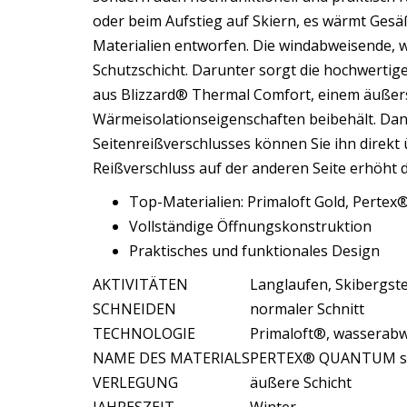
oder beim Aufstieg auf Skiern, es wärmt Ges
Materialien entworfen. Die windabweisende, 
Schutzschicht. Darunter sorgt die hochwertige
aus Blizzard® Thermal Comfort, einem äußers
Wärmeisolationseigenschaften beibehält. Dank
Seitenreißverschlusses können Sie ihn direkt 
Reißverschluss auf der anderen Seite erhöht d
Top-Materialien: Primaloft Gold, Pert
Vollständige Öffnungskonstruktion
Praktisches und funktionales Design
AKTIVITÄTEN
Langlaufen, Skibergst
SCHNEIDEN
normaler Schnitt
TECHNOLOGIE
Primaloft®, wasserabw
NAME DES MATERIALS
PERTEX® QUANTUM su
VERLEGUNG
äußere Schicht