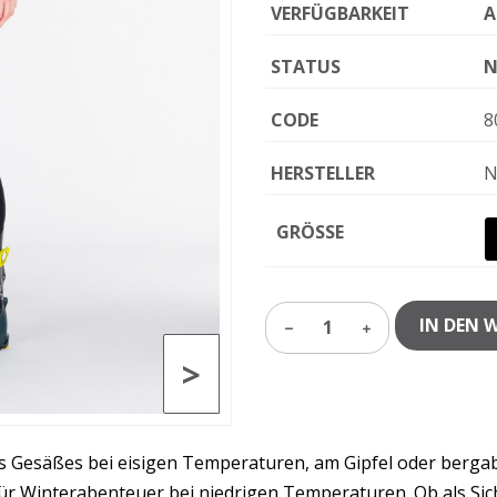
VERFÜGBARKEIT
A
STATUS
N
CODE
8
HERSTELLER
N
GRÖSSE
IN DEN 
1
>
 Gesäßes bei eisigen Temperaturen, am Gipfel oder bergab.
ür Winterabenteuer bei niedrigen Temperaturen. Ob als Sic