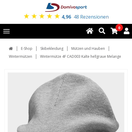
★
★
★
★
★
4,96
48 Rezensionen
0
Toggle
navigation
E-Shop
Skibekleidung
Mützen und Hauben
Wintermützen
Wintermütze 4F CAD003 Kalte hellgraue Melange