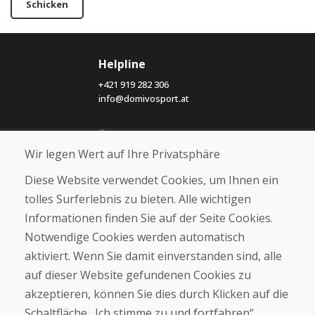
Schicken
Helpline
+421 919 282 306
info@domivosport.at
Über uns
Wir legen Wert auf Ihre Privatsphäre
Blog
Über uns
Diese Website verwendet Cookies, um Ihnen ein
Geschäft
tolles Surferlebnis zu bieten. Alle wichtigen
Kontakt
Informationen finden Sie auf der Seite Cookies.
Kaufen
Notwendige Cookies werden automatisch
aktiviert. Wenn Sie damit einverstanden sind, alle
E-Shop
Geschäftsbedingungen
auf dieser Website gefundenen Cookies zu
Transport
akzeptieren, können Sie dies durch Klicken auf die
Zahlung
Schaltfläche „Ich stimme zu und fortfahren“
Beschwerde