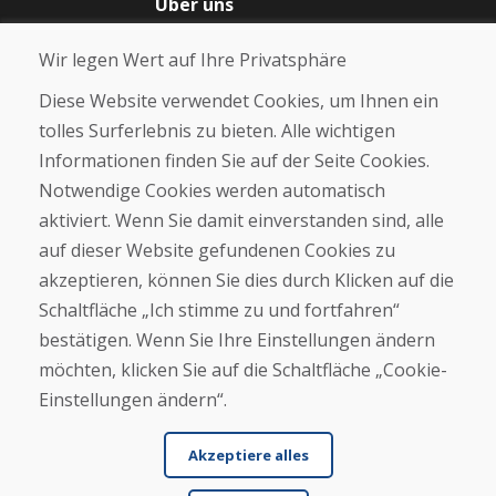
Über uns
Blog
Wir legen Wert auf Ihre Privatsphäre
Über uns
Geschäft
Diese Website verwendet Cookies, um Ihnen ein
Kontakt
tolles Surferlebnis zu bieten. Alle wichtigen
Informationen finden Sie auf der Seite Cookies.
Kaufen
Notwendige Cookies werden automatisch
E-Shop
Geschäftsbedingungen
aktiviert. Wenn Sie damit einverstanden sind, alle
Transport
auf dieser Website gefundenen Cookies zu
Zahlung
akzeptieren, können Sie dies durch Klicken auf die
Beschwerde
Rückgabe und Umtausch von Waren
Schaltfläche „Ich stimme zu und fortfahren“
Schutz personenbezogener Daten
bestätigen. Wenn Sie Ihre Einstellungen ändern
Cookies
möchten, klicken Sie auf die Schaltfläche „Cookie-
Einstellungen ändern“.
Akzeptiere alles