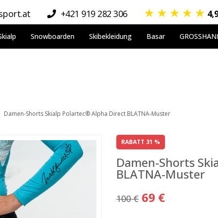
★
★
★
★
★
port.at
+421 919 282 306
4,
Skialp
Snowboarden
Skibekleidung
Basar
GROSSHAN
Damen-Shorts Skialp Polartec® Alpha Direct BLATNA-Muster
RABATT 31 %
Damen-Shorts Skia
BLATNA-Muster
69 €
100 €