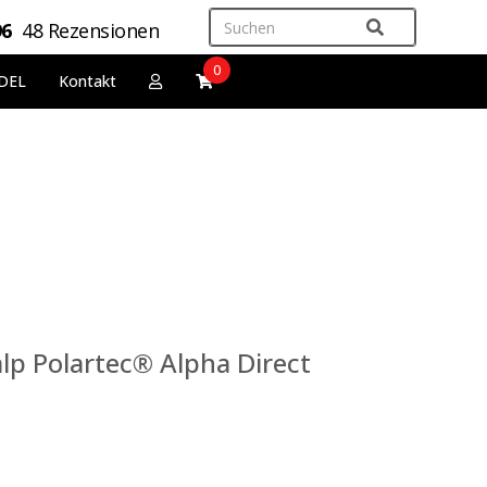
96
48 Rezensionen
0
DEL
Kontakt
lp Polartec® Alpha Direct