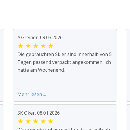
A.Greiner, 09.03.2026
★
★
★
★
★
Die gebrauchten Skier sind innerhalb von 5
Tagen passend verpackt angekommen. Ich
hatte am Wochenend...
Mehr lesen ...
SK Oker, 08.01.2026
★
★
★
★
★
Ware wurde gut verpackt und kam zeitnah,