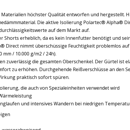
 Materialien höchster Qualität entworfen und hergestellt. H
medämmmaterial. Die aktive Isolierung Polartec® Alpha® Di
urchlässigkeitswerte auf dem Markt auf.
 Shorts erheblich, da es kein Innenfutter benötigt und sein
® Direct nimmt überschüssige Feuchtigkeit problemlos auf
0 mm / 10.000 g/m2 / 24h).
n zuverlässig die gesamten Oberschenkel. Der Gürtel ist elas
ort zu erhöhen. Durchgehende Reißverschlüsse an den Sei
Wirkung praktisch sofort spüren.
lierung, die auch von Spezialeinheiten verwendet wird
r Wärmeleistung
 Langlaufen und intensives Wandern bei niedrigen Temperat
eigen