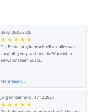
Beky, 06.02.2026
★
★
★
★
★
Die Bestellung kam schnell an, alles war
sorgfältig verpackt und die Ware ist in
einwandfreiem Zusta...
Mehr lesen ...
Jürgen Reinhard , 17.12.2025
★
★
★
★
★
Wir haben ein paar gebrauchte Ski bestellt