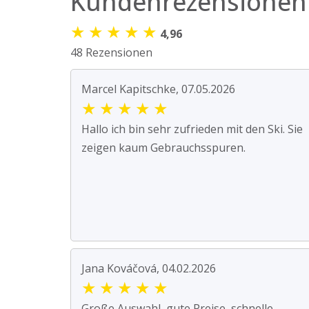
Kundenrezensionen
★
★
★
★
★
4,96
48 Rezensionen
Marcel Kapitschke, 07.05.2026
★
★
★
★
★
Hallo ich bin sehr zufrieden mit den Ski. Sie
zeigen kaum Gebrauchsspuren.
Jana Kováčová, 04.02.2026
★
★
★
★
★
Große Auswahl, gute Preise, schnelle