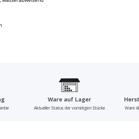
®, wasserabweisend
n
ng
Ware auf Lager
Herst
antie
Aktueller Status der vorrätigen Stücke
Ware di