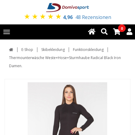
★
★
★
★
★
4,96
48 Rezensionen
0
Toggle
navigation
E-Shop
Skibekleidung
Funktionskleidung
Thermounterwäsche Weste+Hose+Sturmhaube Radical Black Iron
Damen.