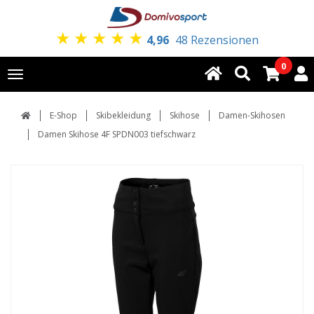
★
★
★
★
★
4,96
48 Rezensionen
0
Toggle
navigation
E-Shop
Skibekleidung
Skihose
Damen-Skihosen
Damen Skihose 4F SPDN003 tiefschwarz