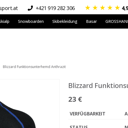
★
★
★
★
★
port.at
+421 919 282 306
4,
Skialp
Snowboarden
Skibekleidung
Basar
GROSSHAN
Blizzard Funktionsunterhemd Anthrazit
Blizzard Funktion
23 €
VERFÜGBARKEIT
A
STATUS
N