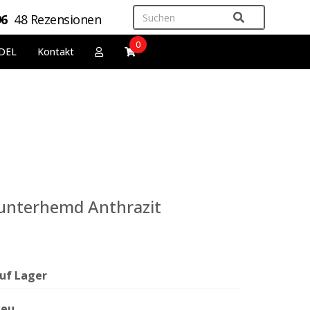
96
48 Rezensionen
0
DEL
Kontakt
sunterhemd Anthrazit
uf Lager
eu