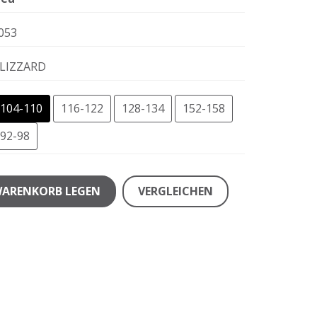
053
LIZZARD
104-110
116-122
128-134
152-158
92-98
WARENKORB LEGEN
VERGLEICHEN