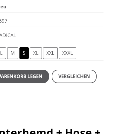
eu
697
ADICAL
L
M
S
XL
XXL
XXXL
WARENKORB LEGEN
VERGLEICHEN
Unterhemd + Hose +