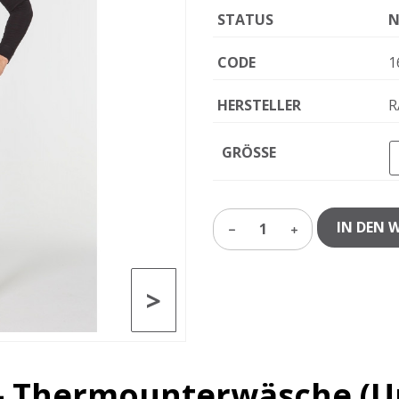
STATUS
N
CODE
1
HERSTELLER
R
GRÖSSE
IN DEN 
1
>
n – Thermounterwäsche (