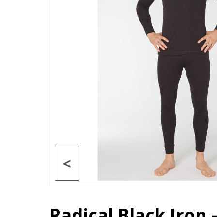
<
Radical Black Iro