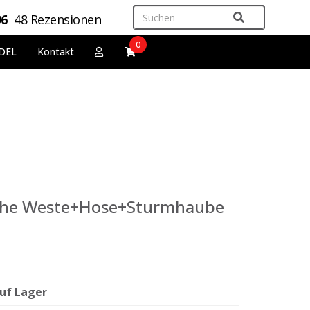
96
48 Rezensionen
0
DEL
Kontakt
he Weste+Hose+Sturmhaube
uf Lager