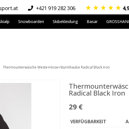
★
★
★
★
★
port.at
+421 919 282 306
4,
Skialp
Snowboarden
Skibekleidung
Basar
GROSSHAN
Thermounterwäsche Weste+Hose+Sturmhaube Radical Black Iron
Thermounterwäsc
Radical Black Iron
29 €
VERFÜGBARKEIT
A