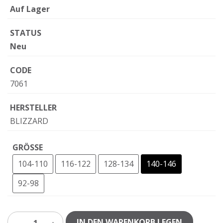
Auf Lager
STATUS
Neu
CODE
7061
HERSTELLER
BLIZZARD
GRÖSSE
104-110
116-122
128-134
140-146
92-98
IN DEN WARENKORB LEGEN