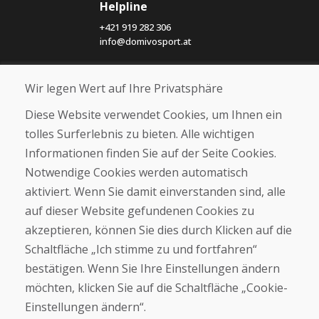
Helpline
+421 919 282 306
info@domivosport.at
Über uns
Wir legen Wert auf Ihre Privatsphäre
Blog
Diese Website verwendet Cookies, um Ihnen ein
Über uns
Geschäft
tolles Surferlebnis zu bieten. Alle wichtigen
Kontakt
Informationen finden Sie auf der Seite Cookies.
Notwendige Cookies werden automatisch
Kaufen
aktiviert. Wenn Sie damit einverstanden sind, alle
E-Shop
auf dieser Website gefundenen Cookies zu
Geschäftsbedingungen
akzeptieren, können Sie dies durch Klicken auf die
Transport
Zahlung
Schaltfläche „Ich stimme zu und fortfahren“
Beschwerde
bestätigen. Wenn Sie Ihre Einstellungen ändern
Rückgabe und Umtausch von Waren
möchten, klicken Sie auf die Schaltfläche „Cookie-
Schutz personenbezogener Daten
Cookies
Einstellungen ändern“.