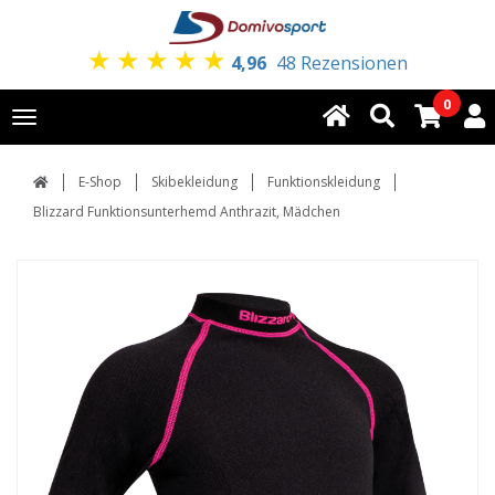
★
★
★
★
★
4,96
48 Rezensionen
0
Toggle
navigation
E-Shop
Skibekleidung
Funktionskleidung
Blizzard Funktionsunterhemd Anthrazit, Mädchen