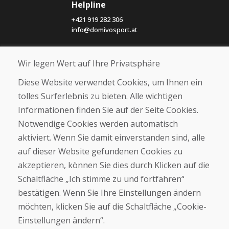
Helpline
+421 919 282 306
info@domivosport.at
Über uns
Wir legen Wert auf Ihre Privatsphäre
Blog
Diese Website verwendet Cookies, um Ihnen ein
Über uns
Geschäft
tolles Surferlebnis zu bieten. Alle wichtigen
Kontakt
Informationen finden Sie auf der Seite Cookies.
Notwendige Cookies werden automatisch
Kaufen
aktiviert. Wenn Sie damit einverstanden sind, alle
E-Shop
auf dieser Website gefundenen Cookies zu
Geschäftsbedingungen
akzeptieren, können Sie dies durch Klicken auf die
Transport
Zahlung
Schaltfläche „Ich stimme zu und fortfahren“
Beschwerde
bestätigen. Wenn Sie Ihre Einstellungen ändern
Rückgabe und Umtausch von Waren
möchten, klicken Sie auf die Schaltfläche „Cookie-
Schutz personenbezogener Daten
Cookies
Einstellungen ändern“.