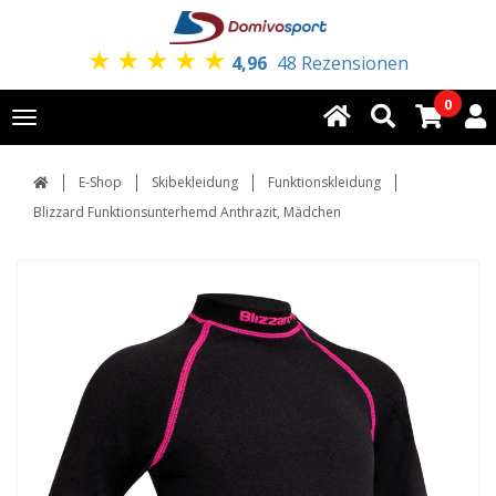
★
★
★
★
★
4,96
48 Rezensionen
0
Toggle
navigation
E-Shop
Skibekleidung
Funktionskleidung
Blizzard Funktionsunterhemd Anthrazit, Mädchen