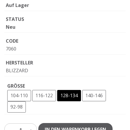
Auf Lager
STATUS
Neu
CODE
7060
HERSTELLER
BLIZZARD
GRÖSSE
104-110
116-122
128-134
140-146
92-98
IN DEN WARENKORB LEGEN