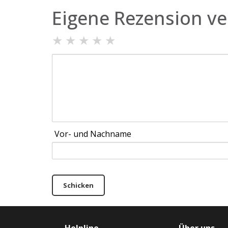
Eigene Rezension ve
★
★
★
★
★
Vor- und Nachname
Schicken
Helpline
Über uns