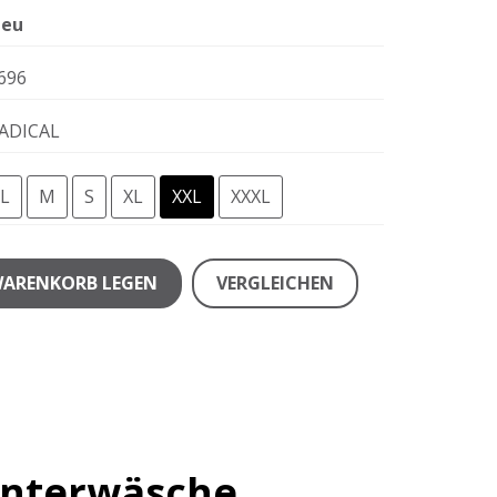
eu
696
ADICAL
L
M
S
XL
XXL
XXXL
WARENKORB LEGEN
VERGLEICHEN
unterwäsche