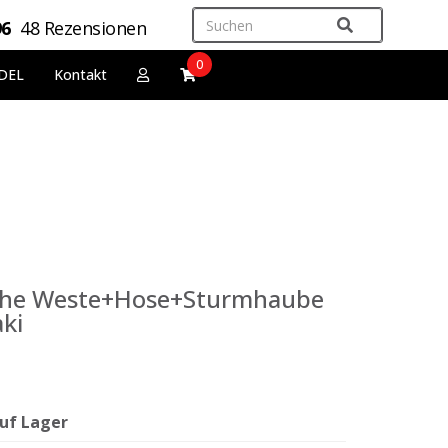
96
48 Rezensionen
0
DEL
Kontakt
he Weste+Hose+Sturmhaube
ki
uf Lager