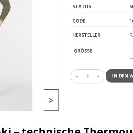
STATUS
N
CODE
1
HERSTELLER
R
GRÖSSE
IN DEN 
1
>
aki – technische Thermo