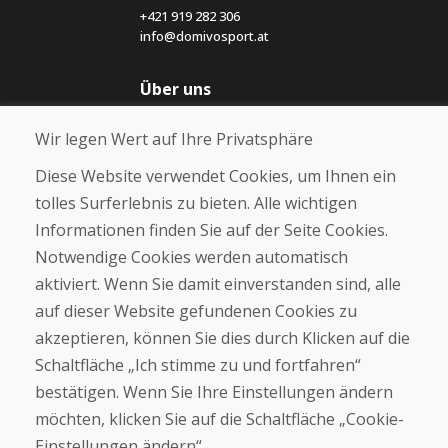
+421 919 282 306
info@domivosport.at
Über uns
Blog
Wir legen Wert auf Ihre Privatsphäre
Über uns
Geschäft
Diese Website verwendet Cookies, um Ihnen ein
Kontakt
tolles Surferlebnis zu bieten. Alle wichtigen
Informationen finden Sie auf der Seite Cookies.
Kaufen
Notwendige Cookies werden automatisch
E-Shop
Geschäftsbedingungen
aktiviert. Wenn Sie damit einverstanden sind, alle
Transport
auf dieser Website gefundenen Cookies zu
Zahlung
akzeptieren, können Sie dies durch Klicken auf die
Beschwerde
Rückgabe und Umtausch von Waren
Schaltfläche „Ich stimme zu und fortfahren“
Schutz personenbezogener Daten
bestätigen. Wenn Sie Ihre Einstellungen ändern
Cookies
möchten, klicken Sie auf die Schaltfläche „Cookie-
Einstellungen ändern“.