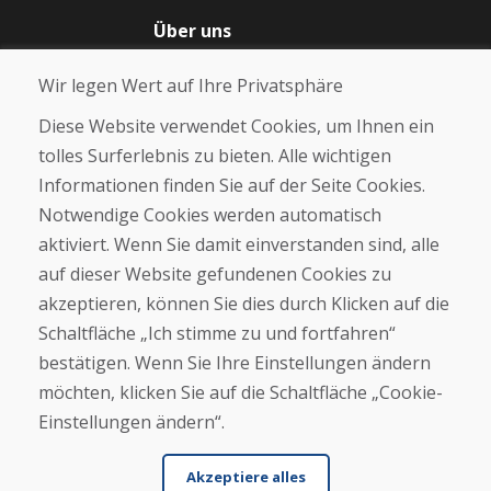
Über uns
Blog
Wir legen Wert auf Ihre Privatsphäre
Über uns
Geschäft
Diese Website verwendet Cookies, um Ihnen ein
Kontakt
tolles Surferlebnis zu bieten. Alle wichtigen
Informationen finden Sie auf der Seite Cookies.
Kaufen
Notwendige Cookies werden automatisch
E-Shop
Geschäftsbedingungen
aktiviert. Wenn Sie damit einverstanden sind, alle
Transport
auf dieser Website gefundenen Cookies zu
Zahlung
akzeptieren, können Sie dies durch Klicken auf die
Beschwerde
Rückgabe und Umtausch von Waren
Schaltfläche „Ich stimme zu und fortfahren“
Schutz personenbezogener Daten
bestätigen. Wenn Sie Ihre Einstellungen ändern
Cookies
möchten, klicken Sie auf die Schaltfläche „Cookie-
Einstellungen ändern“.
Akzeptiere alles