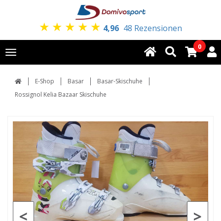
★
★
★
★
★
4,96
48 Rezensionen
0
Toggle
navigation
E-Shop
Basar
Basar-Skischuhe
Rossignol Kelia Bazaar Skischuhe
<
>