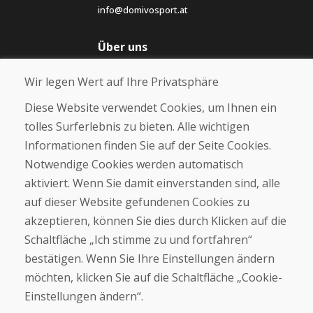
info@domivosport.at
Über uns
Blog
Wir legen Wert auf Ihre Privatsphäre
Über uns
Geschäft
Diese Website verwendet Cookies, um Ihnen ein
Kontakt
tolles Surferlebnis zu bieten. Alle wichtigen
Informationen finden Sie auf der Seite Cookies.
Kaufen
Notwendige Cookies werden automatisch
E-Shop
Geschäftsbedingungen
aktiviert. Wenn Sie damit einverstanden sind, alle
Transport
auf dieser Website gefundenen Cookies zu
Zahlung
akzeptieren, können Sie dies durch Klicken auf die
Beschwerde
Rückgabe und Umtausch von Waren
Schaltfläche „Ich stimme zu und fortfahren“
Schutz personenbezogener Daten
bestätigen. Wenn Sie Ihre Einstellungen ändern
Cookies
möchten, klicken Sie auf die Schaltfläche „Cookie-
Einstellungen ändern“.