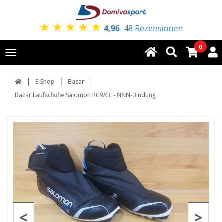
★
★
★
★
★
4,96
48 Rezensionen
0
Toggle
navigation
E-Shop
Basar
Bazar Laufschuhe Salomon RC9/CL - NNN-Bindung
<
>