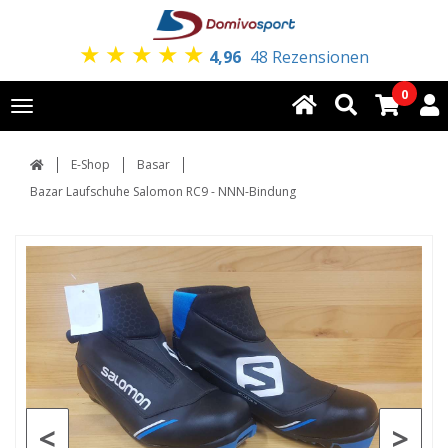
★
★
★
★
★
4,96
48 Rezensionen
0
Toggle
navigation
E-Shop
Basar
Bazar Laufschuhe Salomon RC9 - NNN-Bindung
<
>