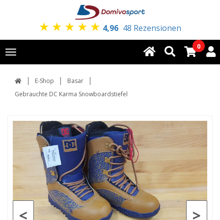
★
★
★
★
★
4,96
48 Rezensionen
0
Toggle
navigation
E-Shop
Basar
Gebrauchte DC Karma Snowboardstiefel
<
>