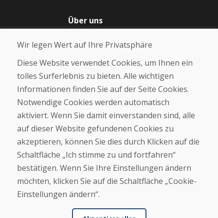
Über uns
Blog
Wir legen Wert auf Ihre Privatsphäre
Über uns
Geschäft
Diese Website verwendet Cookies, um Ihnen ein
Kontakt
tolles Surferlebnis zu bieten. Alle wichtigen
Informationen finden Sie auf der Seite Cookies.
Kaufen
Notwendige Cookies werden automatisch
E-Shop
Geschäftsbedingungen
aktiviert. Wenn Sie damit einverstanden sind, alle
Transport
auf dieser Website gefundenen Cookies zu
Zahlung
akzeptieren, können Sie dies durch Klicken auf die
Beschwerde
Rückgabe und Umtausch von Waren
Schaltfläche „Ich stimme zu und fortfahren“
Schutz personenbezogener Daten
bestätigen. Wenn Sie Ihre Einstellungen ändern
Cookies
möchten, klicken Sie auf die Schaltfläche „Cookie-
Einstellungen ändern“.