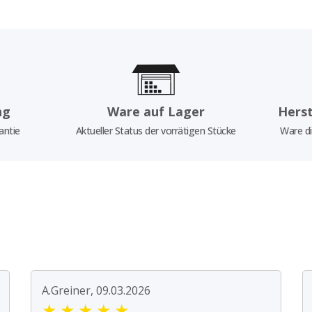
ng
Ware auf Lager
Herst
antie
Aktueller Status der vorrätigen Stücke
Ware di
A.Greiner, 09.03.2026
★
★
★
★
★