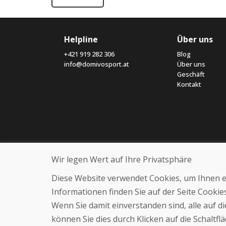
Helpline
Über uns
+421 919 282 306
Blog
info@domivosport.at
Über uns
Geschäft
Kontakt
Wir legen Wert auf Ihre Privatsphäre
Diese Website verwendet Cookies, um Ihnen ein
Informationen finden Sie auf der Seite Cooki
Wenn Sie damit einverstanden sind, alle auf 
können Sie dies durch Klicken auf die Schaltf