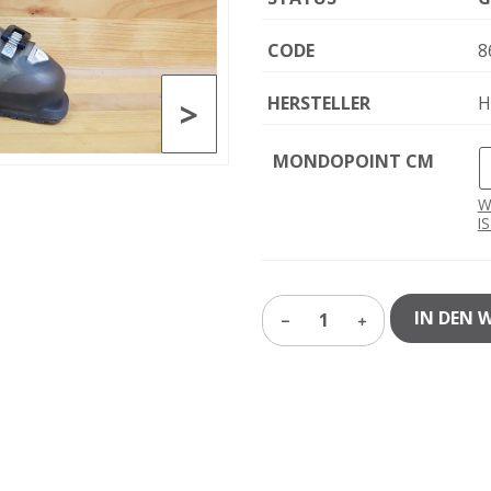
CODE
8
HERSTELLER
H
>
MONDOPOINT CM
W
I
IN DEN 
1