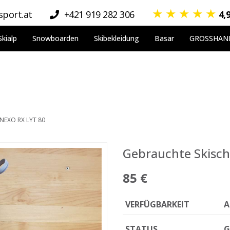
★
★
★
★
★
port.at
+421 919 282 306
4,
Skialp
Snowboarden
Skibekleidung
Basar
GROSSHAN
NEXO RX LYT 80
Gebrauchte Skisc
85 €
VERFÜGBARKEIT
A
STATUS
G