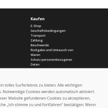
Kaufen
E-Shop
Geschäftsbedingungen
Transport
Zahlung
Beschwerde
Rückgabe und Umtausch von
Waren
Schutz personenbezogener
Daten
Cookies
 tolles Surferlebnis zu bieten. Alle wichtigen
es. Notwendige Cookies werden automatisch aktiviert.
dieser Website gefundenen Cookies zu akzeptieren,
läche „Ich stimme zu und fortfahren“ bestätigen. Wenn