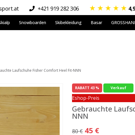
★
★
★
★
★
port.at
+421 919 282 306
4,
Skialp
Snowboarden
Skibekleidung
Basar
GROSSHAN
auchte Laufschuhe Fisher Comfort Heel Fit-NNN
RABATT 43 %
Verkauf
Eshop-Preis
Gebrauchte Laufsc
NNN
45 €
80 €