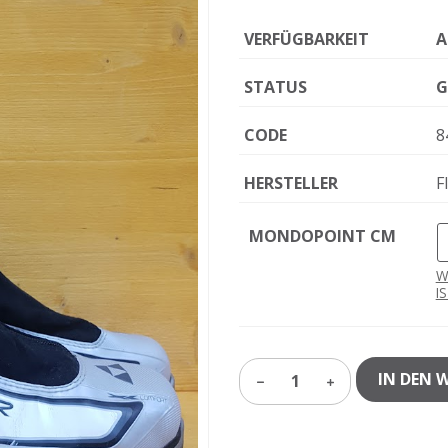
VERFÜGBARKEIT
A
STATUS
G
CODE
8
HERSTELLER
F
MONDOPOINT CM
W
I
IN DEN 
1