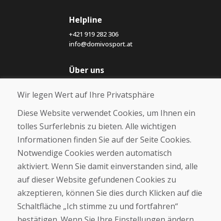
Helpline
+421 919 282 306
info@domivosport.at
Über uns
Blog
Wir legen Wert auf Ihre Privatsphäre
Über uns
Geschäft
Diese Website verwendet Cookies, um Ihnen ein
Kontakt
tolles Surferlebnis zu bieten. Alle wichtigen
Informationen finden Sie auf der Seite Cookies.
Kaufen
Notwendige Cookies werden automatisch
E-Shop
Geschäftsbedingungen
aktiviert. Wenn Sie damit einverstanden sind, alle
Transport
auf dieser Website gefundenen Cookies zu
Zahlung
akzeptieren, können Sie dies durch Klicken auf die
Beschwerde
Rückgabe und Umtausch von Waren
Schaltfläche „Ich stimme zu und fortfahren“
Schutz personenbezogener Daten
bestätigen. Wenn Sie Ihre Einstellungen ändern