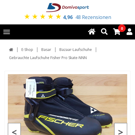
★
★
★
★
★
4,96
48 Rezensionen
0
Toggle
navigation
E-Shop
Basar
Bazaar-Laufschuhe
Gebrauchte Laufschuhe Fisher Pro Skate-NNN
<
>