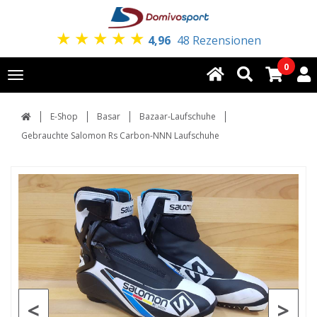
★
★
★
★
★
4,96
48 Rezensionen
0
Toggle
navigation
E-Shop
Basar
Bazaar-Laufschuhe
Gebrauchte Salomon Rs Carbon-NNN Laufschuhe
<
>