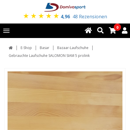
★
★
★
★
★
4,96
48 Rezensionen
0
Toggle
navigation
E-Shop
Basar
Bazaar-Laufschuhe
Gebrauchte Laufschuhe SALOMON SIAM 5 prolink