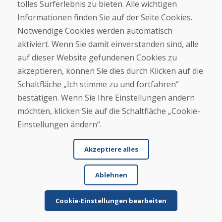
tolles Surferlebnis zu bieten. Alle wichtigen
Informationen finden Sie auf der Seite Cookies.
Helpline
Notwendige Cookies werden automatisch
+421 919 282 306
aktiviert. Wenn Sie damit einverstanden sind, alle
info@domivosport.at
auf dieser Website gefundenen Cookies zu
akzeptieren, können Sie dies durch Klicken auf die
Über uns
Schaltfläche „Ich stimme zu und fortfahren“
Blog
bestätigen. Wenn Sie Ihre Einstellungen ändern
Über uns
Geschäft
möchten, klicken Sie auf die Schaltfläche „Cookie-
Kontakt
Einstellungen ändern“.
Kaufen
Akzeptiere alles
E-Shop
Geschäftsbedingungen
Ablehnen
Transport
Zahlung
Beschwerde
Cookie-Einstellungen bearbeiten
Rückgabe und Umtausch von Waren
Schutz personenbezogener Daten