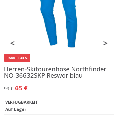
<
>
RABATT 34 %
Herren-Skitourenhose Northfinder
NO-36632SKP Reswor blau
65 €
99 €
VERFÜGBARKEIT
Auf Lager