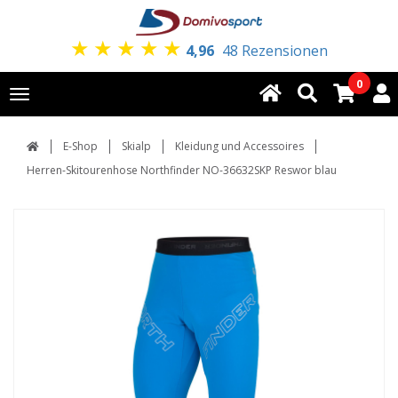
★
★
★
★
★
4,96
48 Rezensionen
0
Toggle
navigation
E-Shop
Skialp
Kleidung und Accessoires
Herren-Skitourenhose Northfinder NO-36632SKP Reswor blau