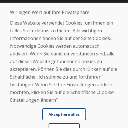
Blog
Wir legen Wert auf Ihre Privatsphäre
Über uns
Geschäft
Diese Website verwendet Cookies, um Ihnen ein
Kontakt
tolles Surferlebnis zu bieten. Alle wichtigen
Informationen finden Sie auf der Seite Cookies.
Kaufen
Notwendige Cookies werden automatisch
E-Shop
Geschäftsbedingungen
aktiviert. Wenn Sie damit einverstanden sind, alle
Transport
auf dieser Website gefundenen Cookies zu
Zahlung
akzeptieren, können Sie dies durch Klicken auf die
Beschwerde
Rückgabe und Umtausch von Waren
Schaltfläche „Ich stimme zu und fortfahren“
Schutz personenbezogener Daten
bestätigen. Wenn Sie Ihre Einstellungen ändern
Cookies
möchten, klicken Sie auf die Schaltfläche „Cookie-
Einstellungen ändern“.
Akzeptiere alles