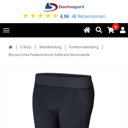
★
★
★
★
★
4,96
48 Rezensionen
0
Toggle
navigation
E-Shop
Skibekleidung
Funktionskleidung
Blizzard Viva Funktionshose Anthrazit Merinowolle