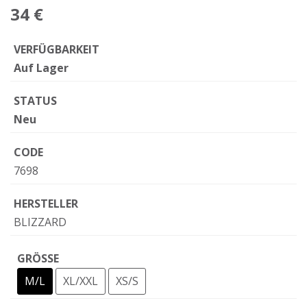
34 €
VERFÜGBARKEIT
Auf Lager
STATUS
Neu
CODE
7698
HERSTELLER
BLIZZARD
GRÖSSE
M/L
XL/XXL
XS/S