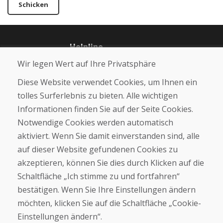
Schicken
Helpline
+421 919 282 306
Wir legen Wert auf Ihre Privatsphäre
info@domivosport.at
Diese Website verwendet Cookies, um Ihnen ein
tolles Surferlebnis zu bieten. Alle wichtigen
Über uns
Informationen finden Sie auf der Seite Cookies.
Blog
Notwendige Cookies werden automatisch
Über uns
Geschäft
aktiviert. Wenn Sie damit einverstanden sind, alle
Kontakt
auf dieser Website gefundenen Cookies zu
akzeptieren, können Sie dies durch Klicken auf die
Kaufen
Schaltfläche „Ich stimme zu und fortfahren“
E-Shop
bestätigen. Wenn Sie Ihre Einstellungen ändern
Geschäftsbedingungen
möchten, klicken Sie auf die Schaltfläche „Cookie-
Transport
Zahlung
Einstellungen ändern“.
Beschwerde